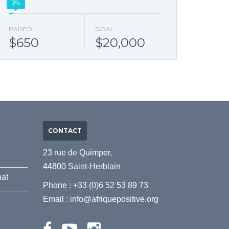
3%
RAISED
GOAL
$650
$20,000
CONTACT
23 rue de Quimper,
44800 Saint-Herblain
nat
Phone : +33 (0)6 52 53 89 73
Email :
info@afriquepositive.org