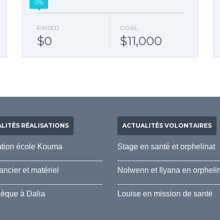
0%
RAISED
GOAL
$0
$11,000
LITÉS RÉALISATIONS
ACTUALITÉS VOLONTAIRES
tion école Kouma
Stage en santé et orphelinat
ancier et matériel
Nolwenn et Ilyana en orpheli
hèque à Dalia
Louise en mission de santé