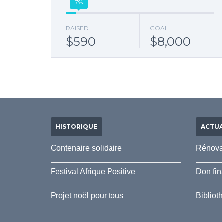
7%
RAISED
GOAL
$590
$8,000
HISTORIQUE
ACTUA
Contenaire solidaire
Rénova
Festival Afrique Positive
Don fin
Projet noël pour tous
Bibliot